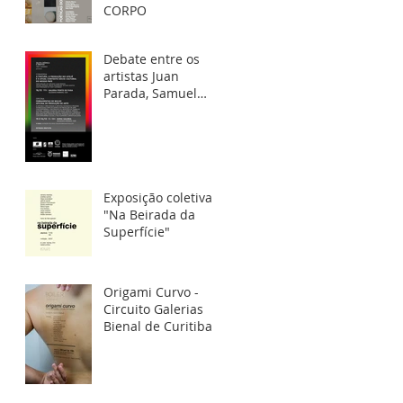
CORPO
Debate entre os
artistas Juan
Parada, Samuel
Dickow, Janete
Anderman e
Willian Santos, na
Galeria Po
Exposição coletiva
"Na Beirada da
Superfície"
Origami Curvo -
Circuito Galerias
Bienal de Curitiba -
Boiler