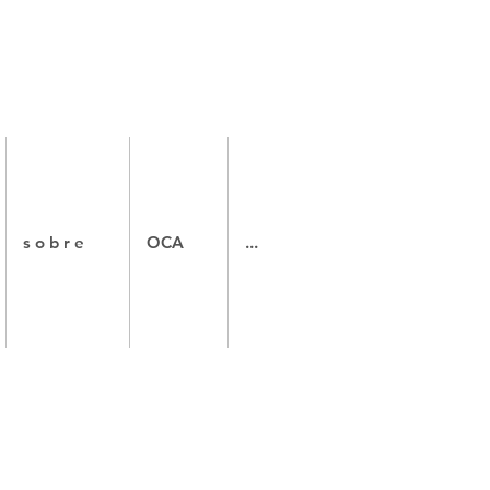
s o b r e
OCA
...