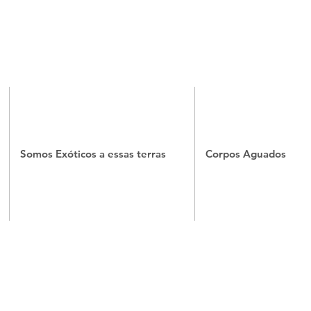
Somos Exóticos a essas terras
Corpos Aguados
"sinal II"
2013
fotografia
impressa
em
canvas
de
policotton