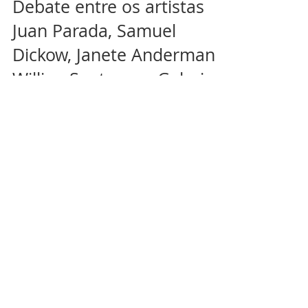
Debate entre os artistas
Juan Parada, Samuel
Dickow, Janete Anderman e
Willian Santos, na Galeria
Po
Debate entre os artistas Juan Parada, Samuel
Dickow, Janete Anderman e Willian Santos, na
Galeria Ponto de Fuga, no dia 18/12.